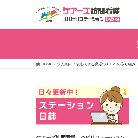
コ
ナ
ン
ビ
テ
ゲ
ン
ー
ツ
シ
へ
ョ
ス
ン
キ
に
ッ
移
HOME
求人案内
安心できる職場づくりへの取り組み
プ
動
ケアーズ訪問看護リハビリステーション